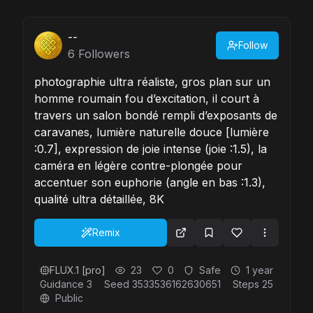
--
Follow
6
Followers
photographie ultra réaliste, gros plan sur un
homme roumain fou d’excitation, il court à
travers un salon bondé rempli d’exposants de
caravanes, lumière naturelle douce [lumière
:0.7], expression de joie intense (joie :1.5), la
caméra en légère contre-plongée pour
accentuer son euphorie (angle en bas :1.3),
qualité ultra détaillée, 8K
Remix
FLUX.1 [pro]
23
0
Safe
1 year
Guidance
3
Seed
3533536162630651
Steps
25
Public