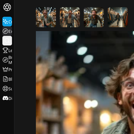
FluxPro.art
Create
Explore
Leaderboard
Browse
Models
Pricing
Blog
Support
Discord