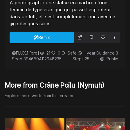
A photographic une statue en marbre d'une
femme de type asiatique qui passe l'aspirateur
dans un loft, elle est complètement nue avec de
gigantesques seins
Remix
FLUX.1 [pro]
21
0
Safe
1 year
Guidance
3
Seed
3946894112948235
Steps
25
Public
More from Crâne Poilu (Nymuh)
Explore more work from this creator.