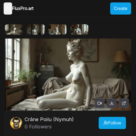
FluxPro.art
Create
Toggle Sidebar
Crâne Poilu (Nymuh)
Follow
0
Followers