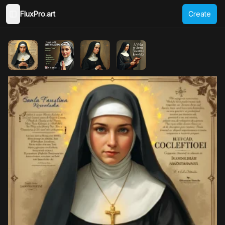
FluxPro.art
Create
Toggle Sidebar