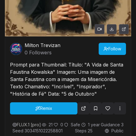
Milton Trevizan
Follow
0
Followers
Prompt para Thumbnail: Título: "A Vida de Santa
Faustina Kowalska" Imagem: Uma imagem de
Santa Faustina com a imagem da Misericórdia.
Texto Chamativo: "Incrível", "Inspirador",
"História de Fé" Data: "5 de Outubro"
Remix
FLUX.1 [pro]
21
0
Safe
1 year
Guidance
3
Seed
3034151022258801
Steps
25
Public