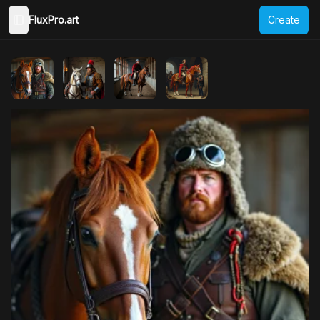
FluxPro.art
Create
Toggle Sidebar