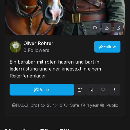
Oliver Röhrer
Follow
0
Followers
Ein barabar mit roten haaren und bart in
lederrüstung und einer kriegsaxt in einem
Reiterferienlager
Remix
FLUX.1 [pro]
25
0
Safe
1 year
Public